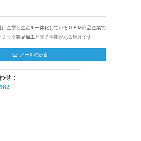
社は金型と生産を一体化しているＯＥＭ商品企業で
スチック製品加工と電子性能がある玩具です。
メールの伝言
わせ：
9982